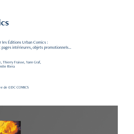
ics
our les Éditions Urban Comics :
pages intérieures, objets promotionnels...
, Thierry Fraisse, Yann Graf,
milie Riera
usive de ©DC COMICS